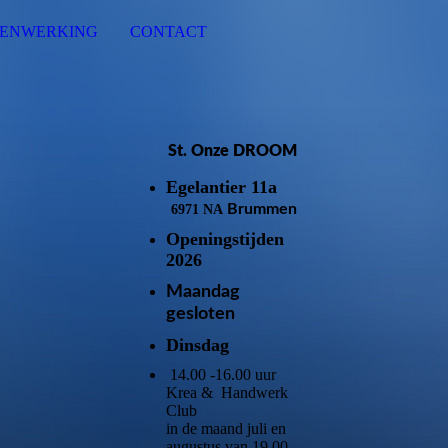
MENWERKING
CONTACT
St. Onze DROOM
Egelantier 11a
Brummen
6971 NA
Openingstijden
2026
Maandag
15.00
gesloten
Dinsdag
14.00 -16.00 uur
Krea & Handwerk
Club
in de maand juli en
augustus van 19.00-