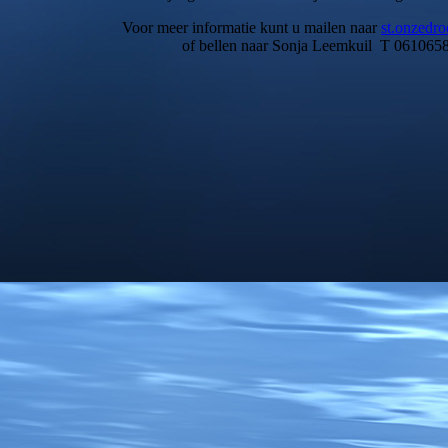
Voor meer informatie kunt u mailen naar
st.onzed
of bellen naar Sonja Leemkuil T 0610658315 o