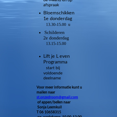
de maand en op
afspraak
Bloemschikken
1e donderdag
13.30-15.00 u
Schilderen
2e donderdag
13.15-15.00
Lift je L
even
Programma
start bij
voldoende
deelname
Voor meer informatie kunt u
mailen naar
st.onzedroom@gmail.com
of appen/bellen naar
Sonja Leemkuil
T 06 10658315