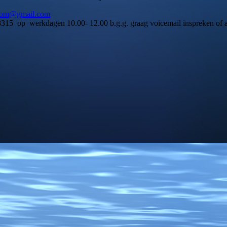
room@gmail.com
p werkdagen 10.00- 12.00 b.g.g. graag voicemail inspreken of 