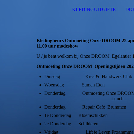
KLEDINGUITGIFTE
DO
Kledingbeurs Ontmoeting Onze DROOM 25 april
11.00 uur modeshow
U / je bent welkom bij Onze DROOM, Egelantier 
Ontmoeting Onze DROOM Openingstijden 202
Dinsdag Krea & Handwerk Club 14.00-1
Woensdag Samen Eten 
Donderdag Ontmoeting 
Lunch 12
Donderdag Repair Café Brum
1e Donderdag Bloemschikk
2e Donderdag Schild
Vrijdag Lift je Leven Programma 09.