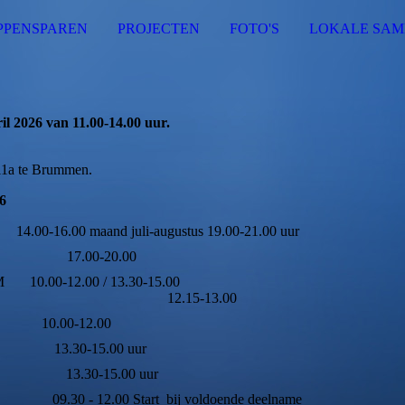
PPENSPAREN
PROJECTEN
FOTO'S
LOKALE SA
 2026 van 11.00-14.00 uur.
11a te Brummen.
6
6.00 maand juli-augustus 19.00-21.00 uur
17.00-20.00
Onze DROOM 10.00-12.00 / 13.30-
.15-13.00
men 10.00-12.00
en 13.30-15.00 uur
eren 13.30-15.00 uur
30 - 12.00 Start bij voldoende deelname