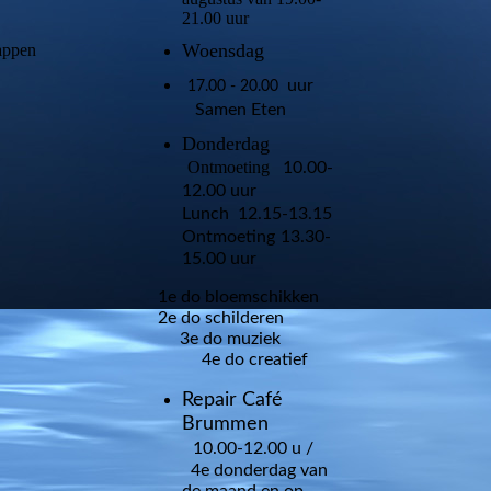
21.00 uur
Woensdag
appen
uur
17.00 - 20.00
Samen Eten
Donderdag
Ontmoeting
10.00-
12.00 uur
Lunch
12.15-13.15
Ontmoeting
13.30-
15.00 uur
1e do bloemschikken
2e do schilderen
3e do muziek
4e do creatief
Repair Café
Brummen
10.00-12.00 u /
4e donderdag van