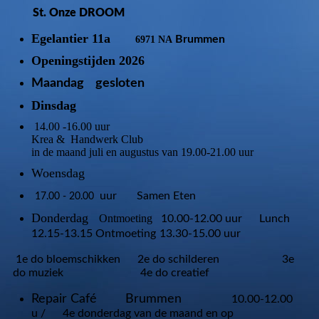
St. Onze DROOM
Egelantier 11a
Brummen
6971 NA
Openingstijden 2026
Maandag gesloten
Dinsdag
14.00 -16.00 uur
Krea & Handwerk Club
in de maand juli en augustus van 19.00-21.00 uur
Woensdag
uur
Samen Eten
17.00 - 20.00
Donderdag
Ontmoeting
10.00-12.00 uur Lunch
12.15-13.15 Ontmoeting
13.30-15.00 uur
1e do bloemschikken 2e do schilderen 3e
do muziek 4e do creatief
Repair Café Brummen
10.00-12.00
u / 4e donderdag van de maand en op