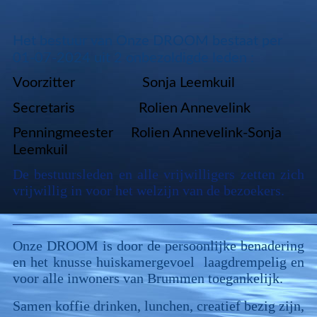
Het bestuur van Onze DROOM bestaat per
01-07-2024 uit 2 onbezoldigde leden :
Voorzitter Sonja Leemkuil
Secretaris Rolien Annevelink
Penningmeester Rolien Annevelink-Sonja
Leemkuil
De bestuursleden en alle vrijwilligers zetten zich
vrijwillig in voor het welzijn van de bezoekers.
___________________________________________
Onze DROOM is door de persoonlijke benadering
en het knusse huiskamergevoel laagdrempelig en
voor alle inwoners van Brummen toegankelijk.
Samen koffie drinken, lunchen, creatief bezig zijn,