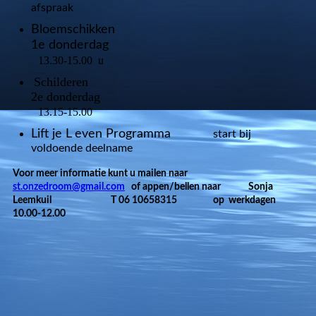
afspraak
Bloemschikken
1e donderdag
13.30-15.00 u
Schilderen
2e donderdag
13.15-15.00
Lift je L
even Programma
start bij
voldoende deelname
Voor meer informatie kunt u mailen naar
st.onzedroom@gmail.com
of appen/bellen naar Sonja
Leemkuil T 06 10658315 op werkdagen
10.00-12.00