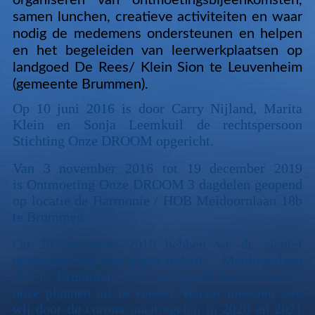
organiseren van ontmoetingsbijeenkomsten,
samen lunchen, creatieve activiteiten en waar
nodig de medemens ondersteunen en helpen
en het begeleiden van leerwerkplaatsen op
landgoed De Rees/ Klein Sion te Leuvenheim
(gemeente Brummen).
Op 10 juni 2016 is door Carry Nijland, Marita
Klein en
Sonja Leemkuil
de rechtspersoon
Stichting Onze DROOM opgericht.
Van 3 november 2016 tot 19 december 2019
is
Ontmoeting Onze DROOM 3 dagdelen geopend
op locatie de Harmonie / HOB Meidoornlaan 18b
te Brummen.
Op 20 december 2019 hebben we de sleutel
ontvangen van "ons eigen stekkie",
Meidoornlaan
18a te Brummen. Wat een pracht locatie om al
onze plannen uit te voeren. Helaas moesten ook
wij door de corona maatregelen in 2020 en 2021