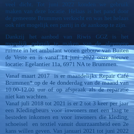
veel dicht. Tot juni 2022 konden we gebruik
maken van deze locatie. Helaas is het pand door
de gemeente Brummen verkocht en was het helaas
ook
niet
mogelijk een partij in de aankoop te zijn.
Dankzij het aanbod van Riwis GGZ is het
mogelijk gebruik te maken van de algemene
ruimte in het ambulant wonen gebouw van Buiten
de Veste en is vanaf 14 juni 2022 onze nieuwe
locatie: Egelantier 11a, 6971 NA te Brummen.
Vanaf maart 2017
is er maandelijks Repair Café
Brummen* op de 4e donderdag van de maand van
10.00-12.00 uur of op afspraak als de reparatie
niet kan wachten.
Vanaf juli 2018 tot 2021 is er 2 tot 3 keer per jaar
een K
ledingbeurs voor inwoners met een laag te
besteden inkomen en voor inwoners die kleding,
schoeisel en textiel vanuit duurzaamheid een
2e
kans willen geven. Van januari 2021 tot juni 2022