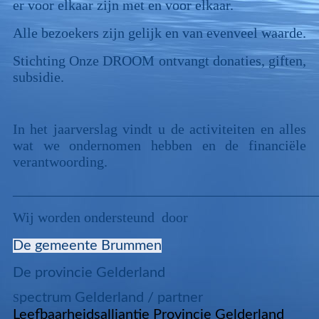
er voor elkaar zijn met en voor elkaar.
Alle bezoekers zijn gelijk en van evenveel waarde.
Stichting Onze DROOM ontvangt donaties, giften,
subsidie.
In het jaarverslag vindt u de activiteiten en alles
wat we ondernomen hebben en de
financiële
verantwoording.
___________________________________________
Wij worden ondersteund
door
De gemeente Brummen
De provincie Gelderland
pectrum Gelderland
/ part
ner
S
Leefbaarheidsalliantie Provincie Gelderland