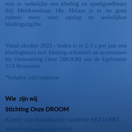
was er wekelijks een kleding en speelgoedbeurs
ibij Meidoornlaan 18a. Helaas is er nu geen
ruimte meer voor opslag en wekelijkse
kledinguitgifte.
Vanaf oktober 2022 - heden is er 2-3 x per jaar een
kledingbeurs met kleding-schoeisel en accessoires
bij Ontmoeting Onze DROOM aan de Egelantier
11A Brummen.
*behalve juli/augustus
Wie zijn wij
Stichting Onze DROOM
Kamer van Koophandel nummer 66216982
ANBI RSIN nummer 856447109